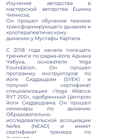
Изучение авторства в
мастерской авторства Ешима
Чимкоза;
Он прошел обучение технике
трансформирующего дыхания и
холотерапевтическому
дыханию у Мустафы Картала.
С 2018 года начала посещать
тренинги по раджа-йоге Аднана
Чабука, основателя Yoga
Foundation. Он прошел
программу инструкторов по
йоге Сиддашрам (SYEK) и
получил сертификат
специализации «Yoga Alliance
RYT 200», одобренный Центром
йоги Сиддашрама. Он прошел
семинары по дыханию
Образовательно-
исследовательской ассоциации
Nefes (NEAD) и имеет
сертификат тренера по
дыханию.