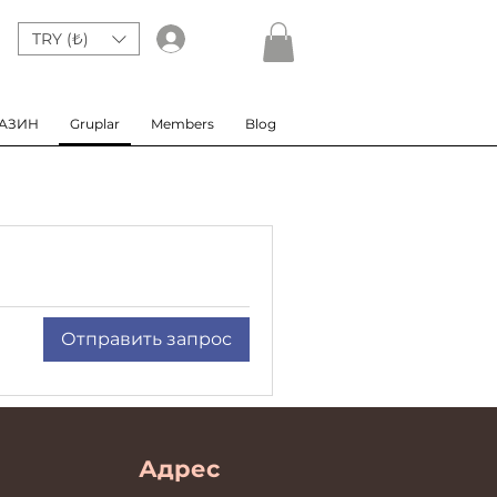
TRY (₺)
Giriş
АЗИН
Gruplar
Members
Blog
Отправить запрос
Адрес