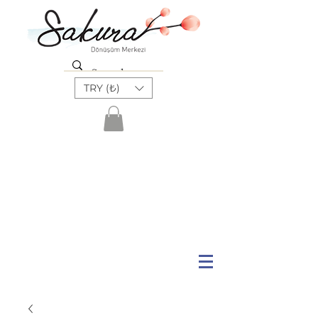
TRY (₺)