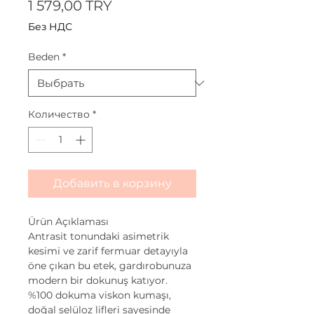
Цена
1 579,00 TRY
Без НДС
Beden
*
Количество
*
Добавить в корзину
Ürün Açıklaması
Antrasit tonundaki asimetrik
kesimi ve zarif fermuar detayıyla
öne çıkan bu etek, gardırobunuza
modern bir dokunuş katıyor.
%100 dokuma viskon kumaşı,
doğal selüloz lifleri sayesinde