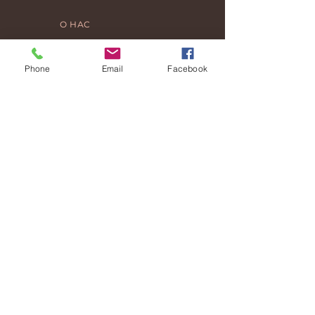
О НАС
SAADET SÖZEN
Phone
Email
Facebook
УРОКИ
ПУБЛИКАЦИИ
Gizlilik ve Güvenlik Politikası
Teslimat ve İade
Mesafeli Satış Sözleşmesi
© 2026 Центр Трансформации
Сакура