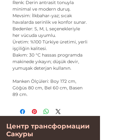
Renk: Derin antrasit tonuyla
minimal ve modern duruş.
Mevsim: İlkbahar–yaz; sıcak
havalarda serinlik ve konfor sunar.
Bedenler: S, M, L seçenekleriyle
her vücuda uyumlu.
Üretim: %100 Türkiye üretimi, yerli
işçiliğin kalitesi.
Bakım: 30 °C hassas programda
makinede yıkayın; düşük devir,
yumuşak deterjan kullanın.
Manken Ölçüleri: Boy 172 cm,
Göğüs 80 cm, Bel 60 cm, Basen
89 cm.
Центр трансформации
Сакуры