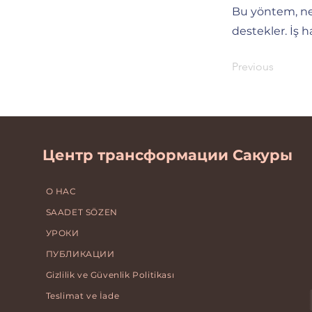
Bu yöntem, nef
destekler. İş h
Previous
Центр трансформации Сакуры
О НАС
SAADET SÖZEN
УРОКИ
ПУБЛИКАЦИИ
Gizlilik ve Güvenlik Politikası
Teslimat ve İade