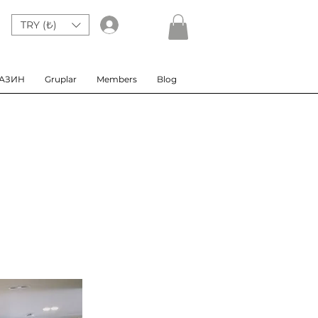
TRY (₺)
Giriş
АЗИН
Gruplar
Members
Blog