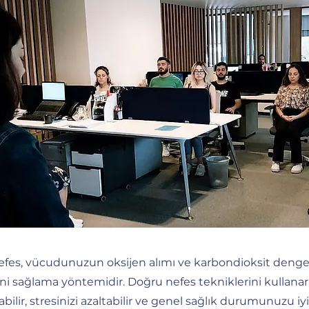
fes, vücudunuzun oksijen alımı ve karbondioksit dengesi 
şini sağlama yöntemidir. Doğru nefes tekniklerini kullanar
abilir, stresinizi azaltabilir ve genel sağlık durumunuzu iyil