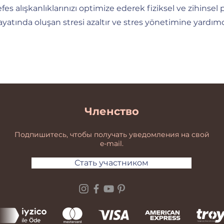
es alışkanlıklarınızı optimize ederek fiziksel ve zihinsel
ayatında oluşan stresi azaltır ve stres yönetimine yardımc
Членство
Подпишитесь, чтобы получать уведомления на свой
e-mail.
Стать участником