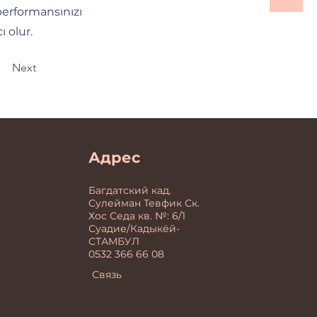
 performansınızı
ı olur.
Next
Адрес
Багдатский кад.
Сулейман Тевфик Ск.
Хос Седа кв. №: 6/1
Суадие/Кадыкёй-
СТАМБУЛ
0532 366 66 08
Связь