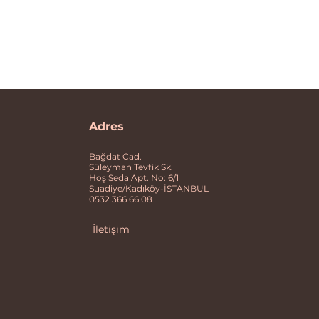
Adres
Bağdat Cad.
Süleyman Tevfik Sk.
Hoş Seda Apt. No: 6/1
Suadiye/Kadıköy-İSTANBUL
0532 366 66 08
İletişim