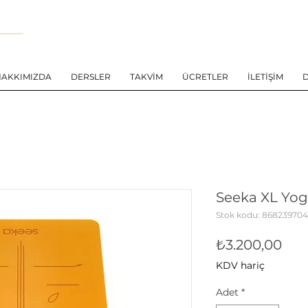
HAKKIMIZDA
DERSLER
TAKVİM
ÜCRETLER
İLETİŞİM
Seeka XL Yog
Stok kodu: 86823970
Fiy
₺3.200,00
KDV hariç
Adet
*