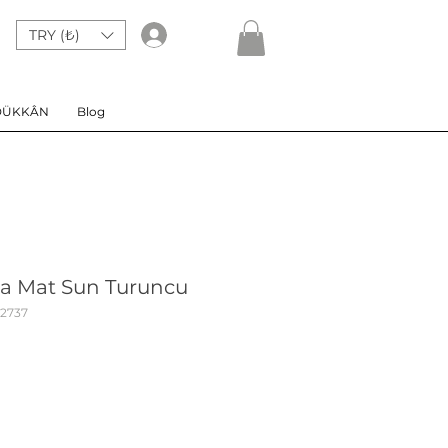
TRY (₺)
Giriş
DÜKKÂN
Blog
a Mat Sun Turuncu
42737
at