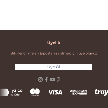
Üyelik
Bilgilendirmeleri E-postanıza almak için üye olunuz.
Üye Ol