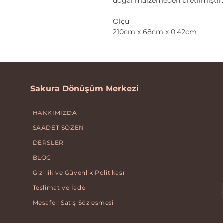
doğal malzemeden üretilmiştir.
Ölçü
210cm x 68cm x 0,42cm
Sakura Dönüşüm Merkezi
HAKKIMIZDA
SAADET SÖZEN
DERSLER
BLOG
Gizlilik ve Güvenlik Politikası
Teslimat ve İade
Mesafeli Satış Sözleşmesi