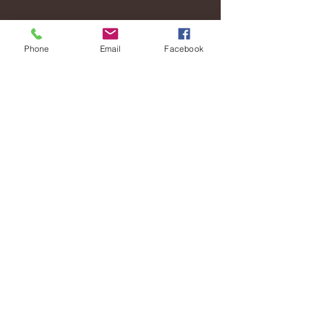
Phone
Email
Facebook
Üyelik
Bilgilendirmeleri E-postanıza almak için
üye olunuz.
Üye Ol