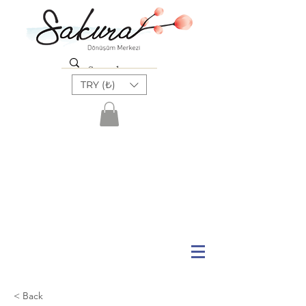
TRY (₺)
< Back