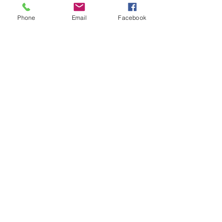
Distance Selling Agreement
Phone
Email
Facebook
© 2026 Sakura Transformation Center
Membership
Sign up to receive notifications on your
e-mail.
Sign Up