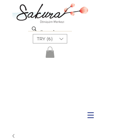
TRY (₺)