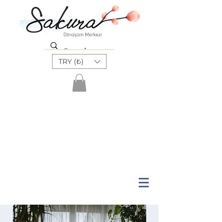
TRY (₺)