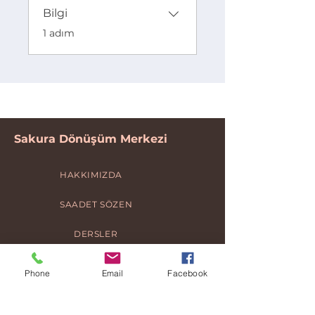
Bilgi
.
1 adım
Sakura Dönüşüm Merkezi
HAKKIMIZDA
SAADET SÖZEN
DERSLER
BLOG
Phone
Email
Facebook
Gizlilik ve Güvenlik Politikası