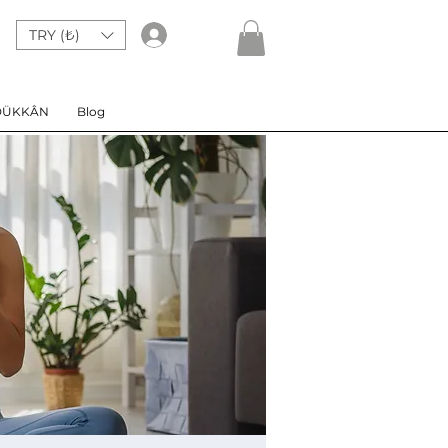
TRY (₺)
Giriş
DÜKKÂN
Blog