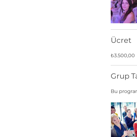
Ücret
₺3.500,00
Grup T
Bu program