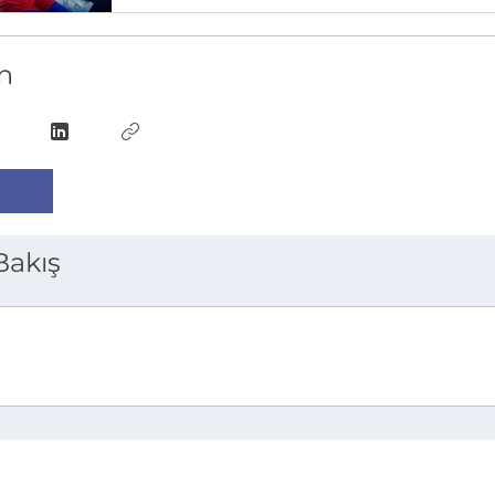
n
Bakış