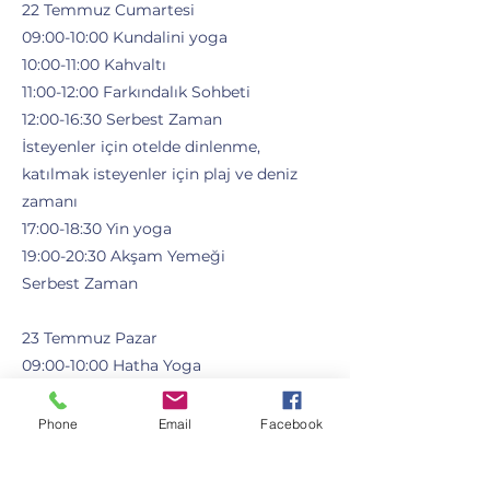
22 Temmuz Cumartesi
09:00-10:00 Kundalini yoga
10:00-11:00 Kahvaltı
11:00-12:00 Farkındalık Sohbeti
12:00-16:30 Serbest Zaman
İsteyenler için otelde dinlenme,
katılmak isteyenler için plaj ve deniz
zamanı
17:00-18:30 Yin yoga
19:00-20:30 Akşam Yemeği
Serbest Zaman
23 Temmuz Pazar
09:00-10:00 Hatha Yoga
10:00-11:00 Kahvaltı
11:00-12:00 Serbest Zaman
Phone
Email
Facebook
12:00 Otelden Ayrılış
12:00-18:00 Kazdağları ve çevre gezisi