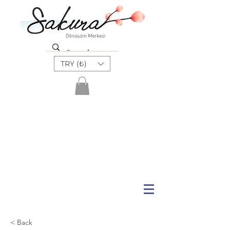
TRY (₺)
< Back