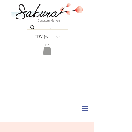
TRY (₺)