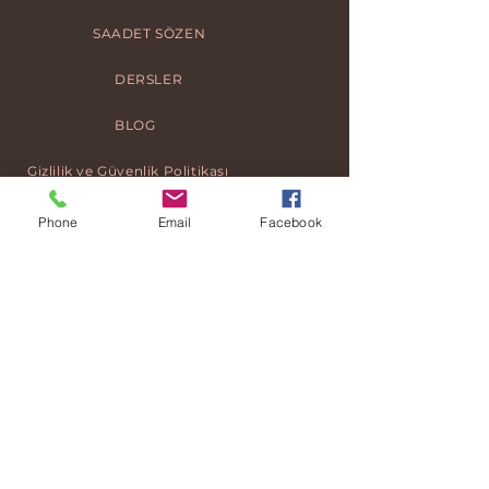
SAADET SÖZEN
DERSLER
BLOG
Gizlilik ve Güvenlik Politikası
Teslimat ve İade
Phone
Email
Facebook
Mesafeli Satış Sözleşmesi
© 2026 Sakura Dönüşüm Merkezi