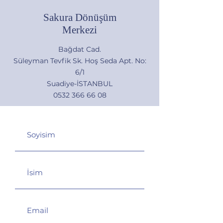
Sakura Dönüşüm
Merkezi
Bağdat Cad.
Süleyman Tevfik Sk. Hoş Seda Apt. No:
6/1
Suadiye-İSTANBUL
0532 366 66 08