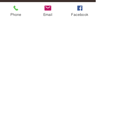
Mesafeli Satış Sözleşmesi
Phone
Email
Facebook
© 2026 Sakura
Transformationszentrum
Mitgliedschaft
Melden Sie sich an, um
Benachrichtigungen per E-Mail zu
erhalten.
Mitglied Werden