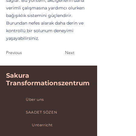
sağlar. Bu yöntem, akciğerlerin daha
verimli çalışmasına yardımcı olurken
bağışıklık sistemini güçlendirir.
Burundan nefes alarak daha derin ve
kontrollü bir solunum deneyimi
yaşayabilirsiniz.
Previous
Next
Sakura
Transformationszentrum
Über uns
SAADET SÖZEN
Unterricht